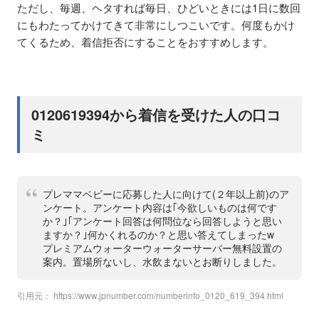
ただし、毎週、ヘタすれば毎日、ひどいときには1日に数回
にもわたってかけてきて非常にしつこいです。何度もかけ
てくるため、着信拒否にすることをおすすめします。
0120619394から着信を受けた人の口コ
ミ
プレママベビーに応募した人に向けて(２年以上前)のア
ンケート。アンケート内容は｢今欲しいものは何です
か？｣｢アンケート回答は何問位なら回答しようと思い
ますか？｣何かくれるのか？と思い答えてしまったw
プレミアムウォーターウォーターサーバー無料設置の
案内。置場所ないし、水飲まないとお断りしました。
引用元：
https://www.jpnumber.com/numberinfo_0120_619_394.html