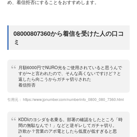
め、着信拒否にすることをおすすめします。
08000807360から着信を受けた人の口コ
ミ
月額6000円でNURO光をご使用されていると思うんで
すが〜と言われたので、そんな高くないですけど？と
返したら向こうからガチャ切りされた
着信拒否
引用元：
https://www.jpnumber.com/numberinfo_0800_080_7360.html
KDDIのヨシダを名乗る。部署の確認をしたところ「時
間の無駄なんで！」などと逆ギレしてガチャ切り。
詐欺か？営業のアポ電としたら低度が低すぎると思
う。