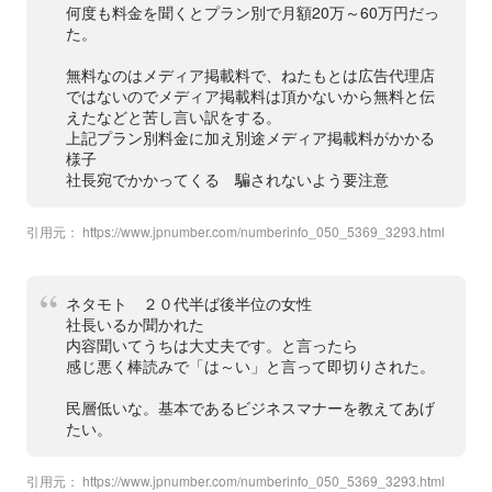
何度も料金を聞くとプラン別で月額20万～60万円だっ
た。
無料なのはメディア掲載料で、ねたもとは広告代理店
ではないのでメディア掲載料は頂かないから無料と伝
えたなどと苦し言い訳をする。
上記プラン別料金に加え別途メディア掲載料がかかる
様子
社長宛でかかってくる 騙されないよう要注意
引用元：
https://www.jpnumber.com/numberinfo_050_5369_3293.html
ネタモト ２０代半ば後半位の女性
社長いるか聞かれた
内容聞いてうちは大丈夫です。と言ったら
感じ悪く棒読みで「は～い」と言って即切りされた。
民層低いな。基本であるビジネスマナーを教えてあげ
たい。
引用元：
https://www.jpnumber.com/numberinfo_050_5369_3293.html