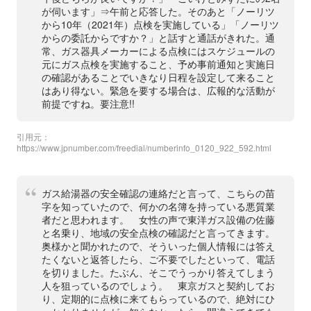
が伺います」⇒午前と応答した。そのあと「ノーリツ
から10年（2021年）点検を実施している」「ノーリツ
からの委託からですか？」と話すと通話がきれた。通
常、ガス器具メーカーによる点検にはスケジュールの
元にガス点検を実施すること、予め事前通知と実施日
の確認があることでいきなり日程を設定して来ること
はあり得ない。緊急を要する場合は、広報的な活動が
前提ですね。要注意!!
引用元：
https://www.jpnumber.com/freedial/numberinfo_0120_922_592.html
ガス給湯器の安全確認の連絡だと言って、こちらの苗
字を知っていたので、何かの名簿を持っている悪質業
者だと思われます。 女性の声で東洋ガス設備の佐藤
と名乗り、地域の安全点検の確認だと言ってきます。
奥様かと聞かれたので、そういった個人情報には答え
たくないと返答したら、ご不要でしたといって、電話
を切りました。たぶん、そこでうっかり答えてしまう
人を狙っているのでしょう。 東京ガスと契約してお
り、定期的に点検に来てもらっているので、絶対にひ